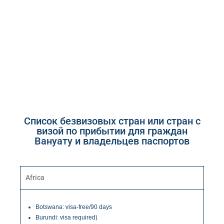
Простой и быстрый процесс
получения гражданства Вануату
(около 45-60 дней)
Список безвизовых стран или стран с
визой по прибытии для граждан
Вануату и владельцев паспортов
Africa
Botswana: visa-free/90 days
Burundi: visa required)