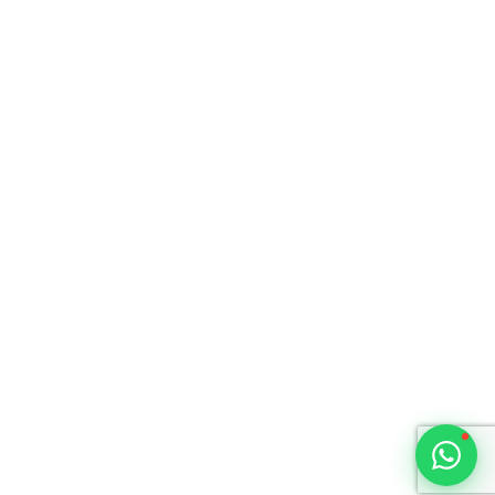
Typically replies within 1 hour
🇻🇺
🇻🇺
🇸🇹
🇦🇪
💬