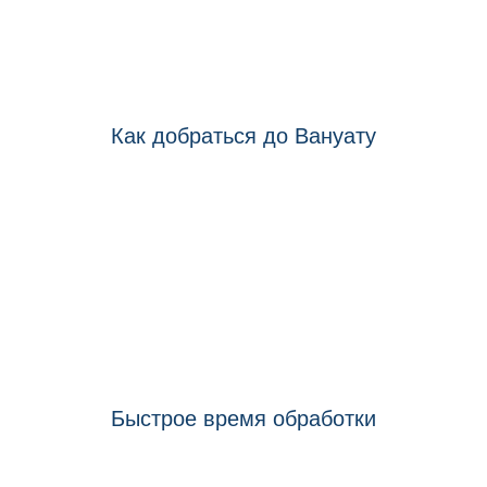
чтобы получить гражданство Вануату
Как добраться до Вануату
Всего 2,5 часа полета из Австралии и
3,5 часа полета из Новой Зеландии.
Быстрое время обработки