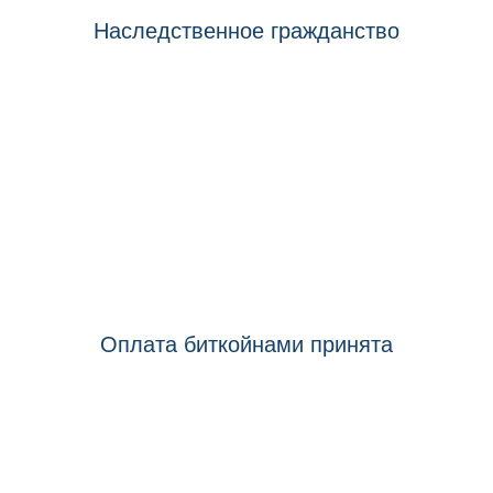
Наследственное гражданство
Вы можете обеспечить будущее своей
семьи с помощью программы
гражданства Вануату.
Оплата биткойнами принята
Мы предлагаем решения для вас,