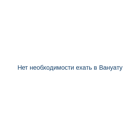
Единственная программа гражданства
в Азиатско-Тихоокеанском полушарии
Нет необходимости ехать в Вануату
Нет необходимости посещать или
проживать, чтобы получить
гражданство