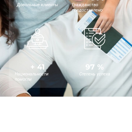
Довольные клиенты
Гражданство
предоставлено
+
41
97
%
Национальности
Степень успеха
помогли